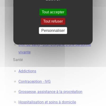
Droits des patients
Tout accepter
Information du patient : dossier médical,
Tout refuser
montant des prestations, ...
Personnaliser
Préjudice médical
Don du sang - Don d’organe d’une personne
vivante
Santé
Addictions
Contraception - IVG
Grossesse, assistance à la procréation
Hospitalisation et soins à domicile