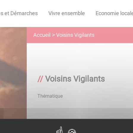
es et Démarches
Vivre ensemble
Economie local
Voisins Vigilants
Accueil
Voisins Vigilants
Thématique
ghstyjteyiketkeyke