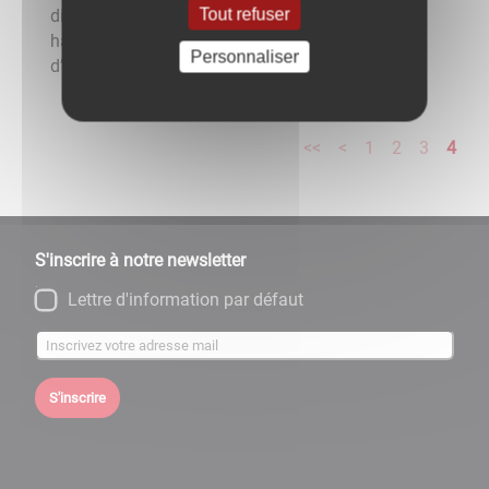
Tout refuser
disposition des personnes en situation de
handicap, depuis octobre 2025 : le Dispositif
Personnaliser
d’Appui à l’Autodétermination. Ce ...
<<
<
1
2
3
4
S'inscrire à notre newsletter
Lettre d'information par défaut
S'inscrire