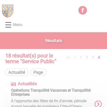
Lien
Lien
Lien
Lien
Panneau de gestion des cookies
d'accès
d'accès
d'accès
d'accès
rapide
rapide
rapide
rapide
au
au
à
au
Menu
menu
contenu
la
pied
principal
recherche
de
page
Résultats
18
résultat(s) pour le
<<
<
1
2
3
4
terme "
Service Public
"
Actualité
Page
Actualités
Opérations Tranquillité Vacances et Tranquillité
Entreprises
À l'approche des fêtes de fin d'année, période
durant laquelle de nombreux Côte-d'Oriens