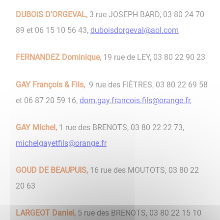
DUBOIS D'ORGEVAL,
3 rue JOSEPH BARD, 03 80 24 70
89 et 06 15 10 56 43,
duboisdorgeval@aol.com
FERNANDEZ Dominique,
19 rue de LEY,
03 80 22 90 23
GAY François & Fils,
9 rue des FIÈTRES, 03 80 22 69 58
et 06 87 20 59 16,
dom.gay.francois.fils@orange.fr
,
GAY Michel,
1 rue des BRENOTS, 03 80 22 22 73,
michelgayetfils@orange.fr
GOUD DE BEAUPUIS,
16 rue des MOUTOTS, 03 80 22
20 63
LARGEOT Daniel,
5 rue des BRENOTS, 03 80 22 15 10