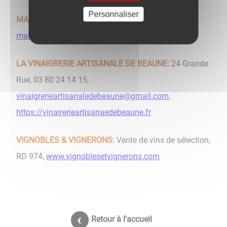
Personnaliser
MALDEN SPIRITS:
Whisky et Gin, 24 Grande Rue,
maldenspirits@gmail.com
,
www.maldenspirits.fr
LA VINAIGRERIE ARTISANALE DE BEAUNE:
24 Grande
Rue, 03 80 24 14 15,
vinaigrerieartisanaledebeaune@gmail.com
,
https://vinairerieartisanaedebeaune.fr
VIGNOBLES & VIGNERONS:
Vente de vins de sélection,
RD 974,
www.vignoblesetvignerons.com
Retour à l'accueil