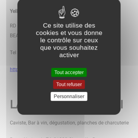
Yellow Bus Burger
Ce site utilise des
RD 974 - Route de DIJON 21200 CHOREY-LES-
cookies et vous donne
BEAUNE (Direction de Beaune à Dijon)
le contrôle sur ceux
que vous souhaitez
Tel : +33 (0) 6 67 48 69 67
activer
http://yellowbusburger.fr
Tout accepter
Tout refuser
Personnaliser
LA CAVE DU BAREUZAI
Caviste, Bar à vin, dégustation, planches de charcuterie