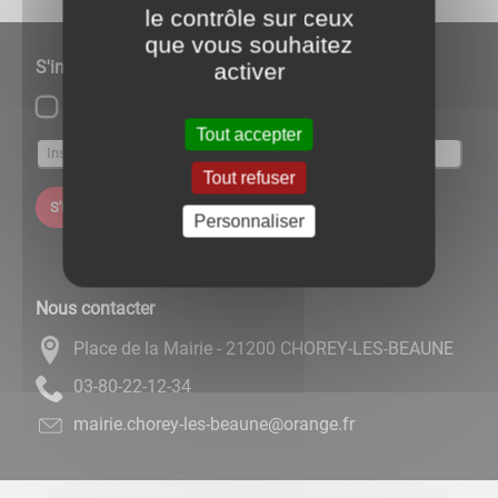
le contrôle sur ceux
que vous souhaitez
S'inscrire à notre newsletter
activer
Lettre d'information par défaut
Tout accepter
Tout refuser
S'inscrire
Personnaliser
Nous contacter
Place de la Mairie - 21200 CHOREY-LES-BEAUNE
43-21-22-08-30
rf.egnaro@enuaeb-sel-yerohc.eiriam